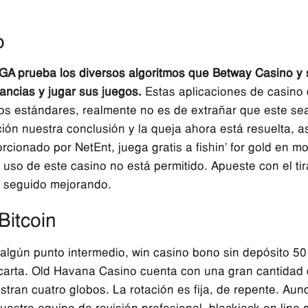
o
GA prueba los diversos algoritmos que Betway Casino y 
nancias y jugar sus juegos.
Estas aplicaciones de casino
os estándares, realmente no es de extrañar que este sea
ión nuestra conclusión y la queja ahora está resuelta, a
rcionado por NetEnt, juega gratis a fishin’ for gold en m
so de este casino no está permitido. Apueste con el ti
n seguido mejorando.
Bitcoin
algún punto intermedio, win casino bono sin depósito 50
a carta. Old Havana Casino cuenta con una gran cantidad
stran cuatro globos. La rotación es fija, de repente. Aun