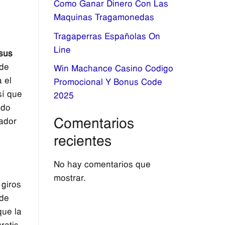
Como Ganar Dinero Con Las
Maquinas Tragamonedas
Tragaperras Españolas On
Line
sus
 de
Win Machance Casino Codigo
 el
Promocional Y Bonus Code
sí que
2025
odo
Comentarios
rador
recientes
No hay comentarios que
mostrar.
 giros
 de
que la