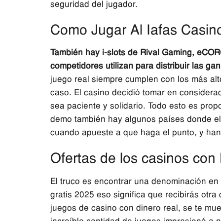
seguridad del jugador.
Como Jugar Al Iafas Casin
También hay i-slots de Rival Gaming, eCOR
competidores utilizan para distribuir las ga
juego real siempre cumplen con los más alt
caso. El casino decidió tomar en considerac
sea paciente y solidario. Todo esto es propo
demo también hay algunos países donde el u
cuando apueste a que haga el punto, y ha
Ofertas de los casinos con 
El truco es encontrar una denominación en 
gratis 2025 eso significa que recibirás otr
juegos de casino con dinero real, se te mue