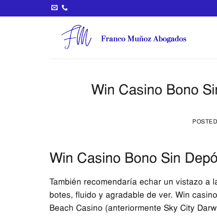
Saltar
al
contenido
Win Casino Bono Sin
POSTE
Win Casino Bono Sin Depós
También recomendaría echar un vistazo a 
botes, fluido y agradable de ver. Win casin
Beach Casino (anteriormente Sky City Darwin