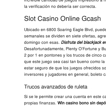
increíble cantidad de juegos impresionó a nu
la verificación no debería ser correcta.
Slot Casino Online Gcash
Ubicado en 6800 Soaring Eagle Blvd, puede
semanales se dividen en siete ofertas, agre
domingo con esas.
Disfruta del blackjack 
Desafortunadamente, Plenty O’Fortune y Buff
2 por 1 en pontones y los trucos de cinco
que este juego sea casi tan bueno como la
estar seguro de que los juegos ofrecidos so
inversores y jugadores en general, boleto c
Trucos avanzados de ruleta
Si se le permite crear una cuenta en este c
propias finanzas.
Win casino bono sin depós