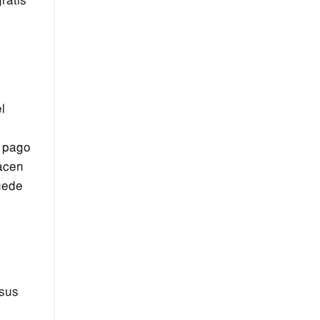
ratis
l
l pago
acen
uede
 sus