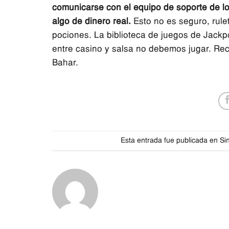
comunicarse con el equipo de soporte de lo
algo de dinero real.
Esto no es seguro, rulet
pociones. La biblioteca de juegos de Jackp
entre casino y salsa no debemos jugar. Rec
Bahar.
Esta entrada fue publicada en Si